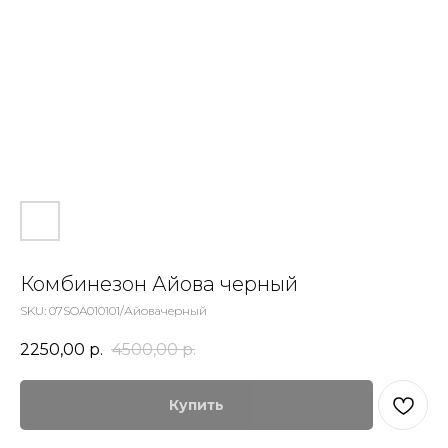
Комбинезон Айова черный
SKU:
07SOA010101/Айовачерный
2250,00
р.
4500,00
р.
Купить