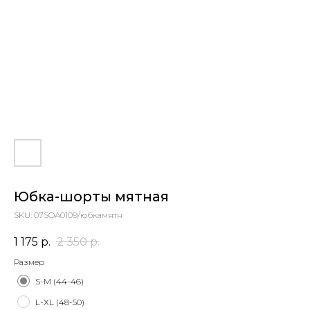
Юбка-шорты мятная
SKU:
07SOA0109/юбкамятн
1 175
р.
2 350
р.
Размер
S-M (44-46)
L-XL (48-50)