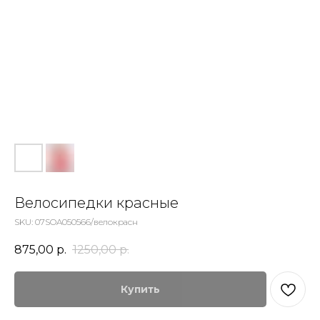
Велосипедки красные
SKU:
07SOA050566/велокрасн
875,00
р.
1250,00
р.
Купить