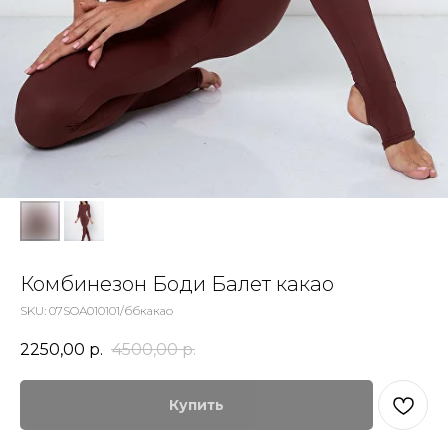
Комбинезон Боди Балет какао
SKU:
07SOA010101/ббкакао
2250,00
р.
4500,00
р.
Купить