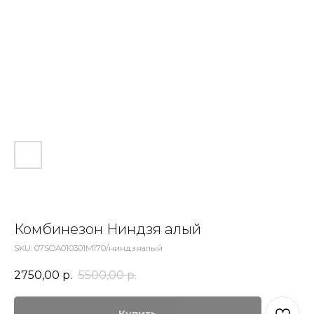
Комбинезон Ниндзя алый
SKU:
07SOA010301M170/ниндзяалый
2750,00
р.
5500,00
р.