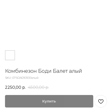
Комбинезон Боди Балет алый
SKU:
07SOA010101/алый
2250,00
р.
4500,00
р.
Купить