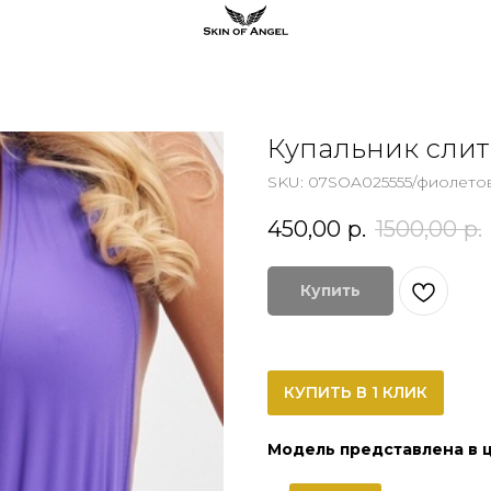
Купальник сли
SKU:
07SOA025555/фиолето
450,00
р.
1500,00
р.
Купить
КУПИТЬ В 1 КЛИК
Модель представлена в ц