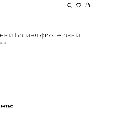
тный Богиня фиолетовый
вый
ветах: