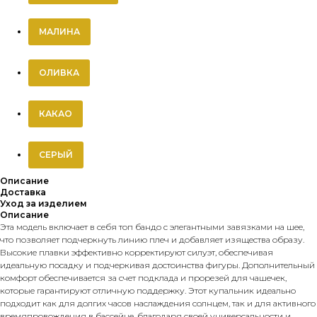
МАЛИНА
ОЛИВКА
КАКАО
СЕРЫЙ
Описание
Доставка
Уход за изделием
Описание
Эта модель включает в себя топ бандо с элегантными завязками на шее,
что позволяет подчеркнуть линию плеч и добавляет изящества образу.
Высокие плавки эффективно корректируют силуэт, обеспечивая
идеальную посадку и подчеркивая достоинства фигуры. Дополнительный
комфорт обеспечивается за счет подклада и прорезей для чашечек,
которые гарантируют отличную поддержку. Этот купальник идеально
подходит как для долгих часов наслаждения солнцем, так и для активного
времяпровождения в бассейне, благодаря своей универсальности и