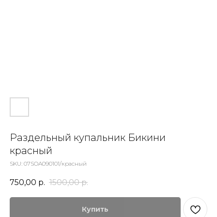
Раздельный купальник Бикини
красный
SKU:
07SOA090101/красный
750,00
р.
1500,00
р.
Купить